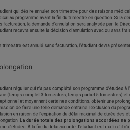
tudiant qui désire annuler son trimestre pour des raisons médical
ical au programme avant la fin du trimestre en question. Si la de
s facturation, la demande d’annulation sera analysée par la Dire
tudiant recevra ensuite la décision d’annulation avec ou sans frai
le trimestre est annulé sans facturation, l’étudiant devra présen
olongation
tudiant régulier qui n’a pas complété son programme d’études à l
vue (temps complet 3 trimestres, temps partiel 5 trimestres) et 
eptionnel et moyennant certaines conditions, obtenir une prolon
mission de faire une telle demande entraîne l’exclusion du progra
lusion en raison de l’expiration du délai maximal de durée des ét
longation.
La durée totale des prolongations accordées ne p
ime d’études. À la fin du délai accordé, l’étudiant est exclu s’il