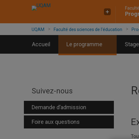
Faculté
Accéder
Accéder
Accéder
Progr
à
au
à
la
menu
la
recherche
pricipal
zone
UQAM
Faculté des sciences de l'éducation
Pro
centrale
Accueil
Le programme
Stage
R
Suivez-nous
Demande d’admission
E
Foire aux questions
Tou