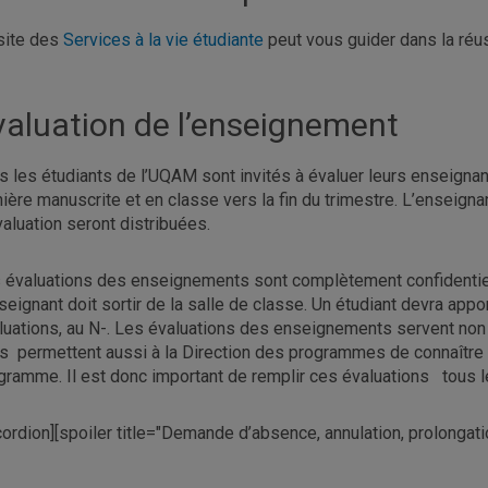
site des
Services à la vie étudiante
peut vous guider dans la réu
valuation de l’enseignement
s les étudiants de l’UQAM sont invités à évaluer leurs enseignant
ière manuscrite et en classe vers la fin du trimestre. L’enseign
valuation seront distribuées.
 évaluations des enseignements sont complètement confidentiel
nseignant doit sortir de la salle de classe. Un étudiant devra app
luations, au N-. Les évaluations des enseignements servent non s
s permettent aussi à la Direction des programmes de connaître l
gramme. Il est donc important de remplir ces évaluations tous l
cordion][spoiler title="Demande d’absence, annulation, prolongat