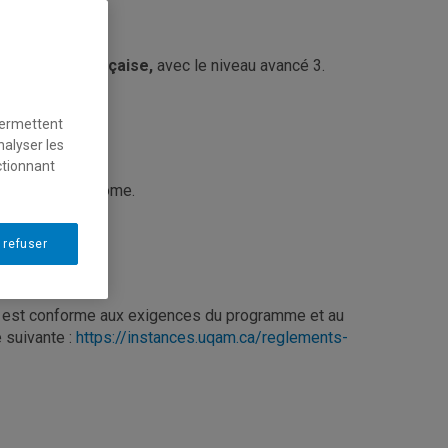
 la langue française,
avec le niveau avancé 3.
permettent
nalyser les
ctionnant
obtenir son diplôme.
 refuser
nt
nt est conforme aux exigences du programme et au
 suivante :
https://instances.uqam.ca/reglements-