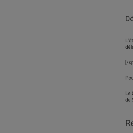
Dé
L’é
dél
[/s
Pou
Le 
de 
R