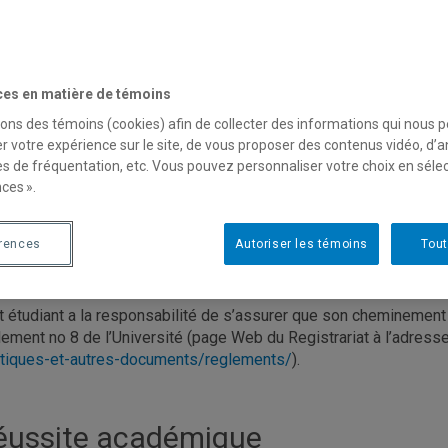
après six crédits. Il en est avisé par le Registrariat.
ssite du test d’évaluation de compétences linguistiques de
ces en matière de témoins
sons des témoins (cookies) afin de collecter des informations qui nous 
btention du diplôme
r votre expérience sur le site, de vous proposer des contenus vidéo, d’a
es de fréquentation, etc. Vous pouvez personnaliser votre choix en séle
ces ».
tudiant finissant ayant une moyenne inférieure à 2,7/4,3 ne peut 
érences
Autoriser les témoins
Tout
esponsabilité première de l’étudia
t étudiant a la responsabilité de s’assurer que son chemineme
lement no 8 de l’Université (page Web du Registrariat à l’adresse
itiques-et-autres-documents/reglements/
).
éussite académique