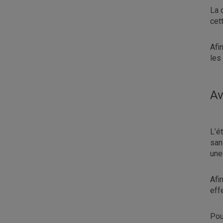
La 
cet
Afi
les
Av
L’é
san
une
Afi
eff
Pou