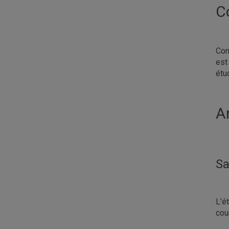
C
Con
est
étu
A
Sa
L’é
cou