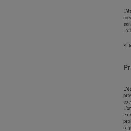
L’é
méd
san
L’é
Si 
Pr
L’é
pré
exc
L’o
exc
pro
rég