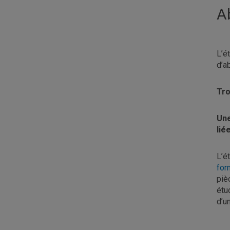
A
L’é
d’a
Tro
Une
lié
L’é
for
piè
étu
d’u