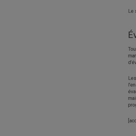
Le 
É
Tou
man
d’é
Les
l’e
éva
mai
pro
[ac