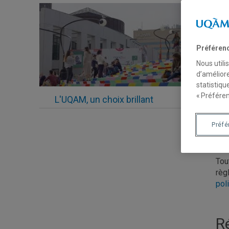
4.3 
Réu
Préféren
Nous utili
O
d’améliore
statistiqu
« Préféren
L’é
L'UQAM, un choix brillant
Préf
R
Tou
règ
pol
R